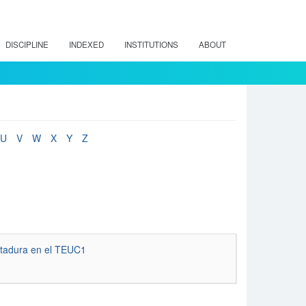
DISCIPLINE
INDEXED
INSTITUTIONS
ABOUT
U
V
W
X
Y
Z
ictadura en el TEUC1