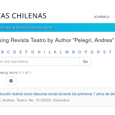
JOURNALS
Browsing Revista Teatro by Author
ing Revista Teatro by Author "Pelegri, Andrea"
B
C
D
E
F
G
H
I
J
K
L
M
N
O
P
Q
R
S
T
Go
wing items 1-1 of 1
ducción teatral como discurso social durante los primeros 7 años de d
.
i, Andrea
Teatro; No. 10 (2023): Diciembre