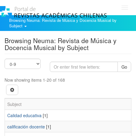
Toggl
navig
Browsing Neuma: Revista de Música y Docencia Musical by
Subject
Browsing Neuma: Revista de Música y
Docencia Musical by Subject
Go
Now showing items 1-20 of 168
Subject
Calidad educativa
[1]
calificación docente
[1]