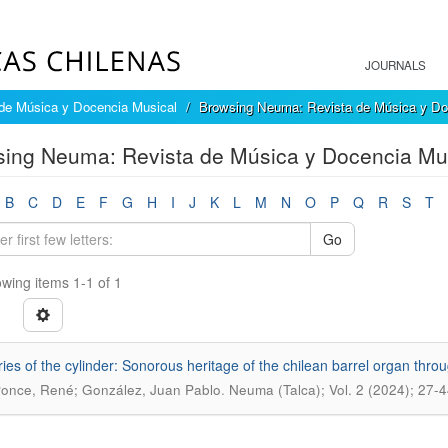
JOURNALS
de Música y Docencia Musical
Browsing Neuma: Revista de Música y Doc
ing Neuma: Revista de Música y Docencia Musi
B
C
D
E
F
G
H
I
J
K
L
M
N
O
P
Q
R
S
T
Go
wing items 1-1 of 1
es of the cylinder: Sonorous heritage of the chilean barrel organ throug
.
Ponce, René; González, Juan Pablo
Neuma (Talca); Vol. 2 (2024); 27-