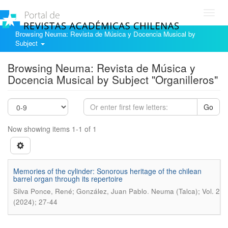
Toggl
navig
Browsing Neuma: Revista de Música y Docencia Musical by
Subject
Browsing Neuma: Revista de Música y
Docencia Musical by Subject "Organilleros"
Go
Now showing items 1-1 of 1
Memories of the cylinder: Sonorous heritage of the chilean
barrel organ through its repertoire
.
Silva Ponce, René; González, Juan Pablo
Neuma (Talca); Vol. 2
(2024); 27-44