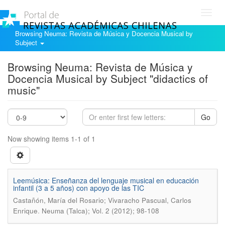
Toggl
navig
Browsing Neuma: Revista de Música y Docencia Musical by
Subject
Browsing Neuma: Revista de Música y
Docencia Musical by Subject "didactics of
music"
Go
Now showing items 1-1 of 1
Leemúsica: Enseñanza del lenguaje musical en educación
infantil (3 a 5 años) con apoyo de las TIC
Castañón, María del Rosario; Vivaracho Pascual, Carlos
.
Enrique
Neuma (Talca); Vol. 2 (2012); 98-108