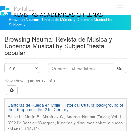
Toggl
navig
Browsing Neuma: Revista de Música y Docencia Musical by
Subject
Browsing Neuma: Revista de Música y
Docencia Musical by Subject "fiesta
popular"
Go
Now showing items 1-1 of 1
Cantoras de Rueda en Chile: Historical-Cultural background of
their irruption in the 21st Century
.
Batlle L., María B.; Martínez C., Andrea
Neuma (Talca); Vol. 1
(2021): Dossier “Cuerpos, historias y discursos sobre la cueca
chilena”; 108-134