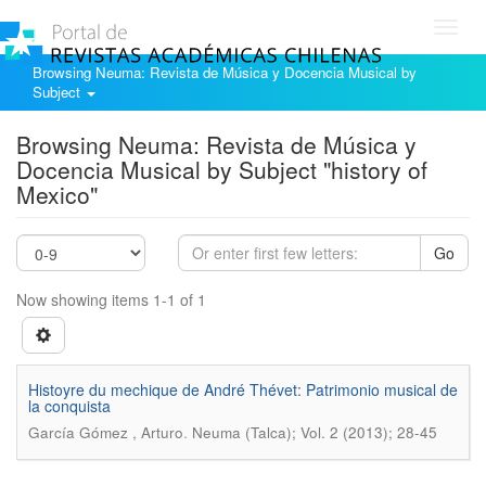
Toggl
navig
Browsing Neuma: Revista de Música y Docencia Musical by
Subject
Browsing Neuma: Revista de Música y
Docencia Musical by Subject "history of
Mexico"
Go
Now showing items 1-1 of 1
Histoyre du mechique de André Thévet: Patrimonio musical de
la conquista
.
García Gómez , Arturo
Neuma (Talca); Vol. 2 (2013); 28-45