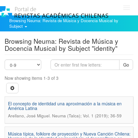
Toggl
navig
Browsing Neuma: Revista de Música y Docencia Musical by
Subject
Browsing Neuma: Revista de Música y
Docencia Musical by Subject "identity"
Go
Now showing items 1-3 of 3
El concepto de identidad una aproximación a la música en
América Latina
.
Arellano, José Miguel
Neuma (Talca); Vol. 1 (2019); 36-59
Música típica, folklore de proyección y Nueva Canción Chilena: