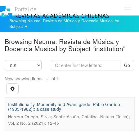
Toggl
navig
Browsing Neuma: Revista de Música y Docencia Musical by
Subject
Browsing Neuma: Revista de Música y
Docencia Musical by Subject "institution"
Go
Now showing items 1-1 of 1
Institutionality, Modernity and Avant garde: Pablo Garrido
(1905-1982):: a case study
.
Herrera Ortega, Silvia; Sentis Acuña, Catalina
Neuma (Talca);
Vol. 2 No. 2 (2021); 12-45