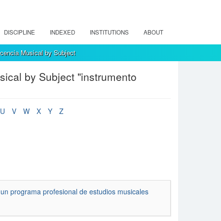
DISCIPLINE
INDEXED
INSTITUTIONS
ABOUT
encia Musical by Subject
ical by Subject "instrumento
U
V
W
X
Y
Z
n un programa profesional de estudios musicales