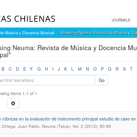
JOURNALS
de Música y Docencia Musical
Browsing Neuma: Revista de Música y Doc
ing Neuma: Revista de Música y Docencia Mus
pal"
B
C
D
E
F
G
H
I
J
K
L
M
N
O
P
Q
R
S
T
Go
wing items 1-1 of 1
 rúbricas en la evaluación de instrumento principal estudio de caso e
.
 Ortega, Juan Pablo
Neuma (Talca); Vol. 2 (2013); 80-89