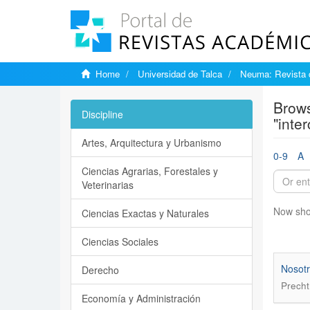
Home
Universidad de Talca
Neuma: Revista 
Brows
Discipline
"inte
Artes, Arquitectura y Urbanismo
0-9
A
Ciencias Agrarias, Forestales y
Veterinarias
Now sho
Ciencias Exactas y Naturales
Ciencias Sociales
Nosotr
Derecho
Precht
Economía y Administración