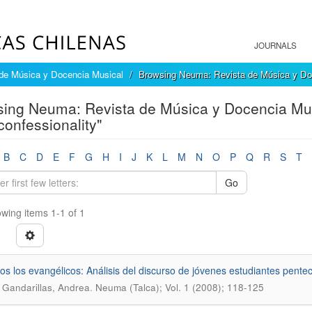
JOURNALS
de Música y Docencia Musical
Browsing Neuma: Revista de Música y Doc
ing Neuma: Revista de Música y Docencia Mus
rconfessionality"
B
C
D
E
F
G
H
I
J
K
L
M
N
O
P
Q
R
S
T
Go
wing items 1-1 of 1
os los evangélicos: Análisis del discurso de jóvenes estudiantes pente
.
 Gandarillas, Andrea
Neuma (Talca); Vol. 1 (2008); 118-125