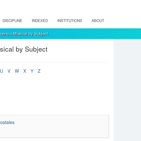
DISCIPLINE
INDEXED
INSTITUTIONS
ABOUT
encia Musical by Subject
ical by Subject
U
V
W
X
Y
Z
costales