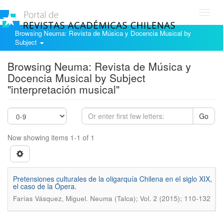
Toggl
navig
Browsing Neuma: Revista de Música y Docencia Musical by
Subject
Browsing Neuma: Revista de Música y
Docencia Musical by Subject
"interpretación musical"
Go
Now showing items 1-1 of 1
Pretensiones culturales de la oligarquía Chilena en el siglo XIX,
el caso de la Ópera.
.
Farías Vásquez, Miguel
Neuma (Talca); Vol. 2 (2015); 110-132