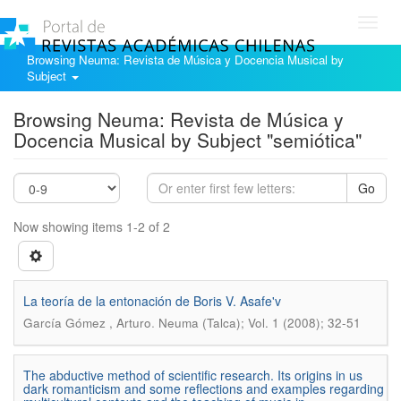
Toggl
navig
Browsing Neuma: Revista de Música y Docencia Musical by
Subject
Browsing Neuma: Revista de Música y
Docencia Musical by Subject "semiótica"
Go
Now showing items 1-2 of 2
La teoría de la entonación de Boris V. Asafe'v
.
García Gómez , Arturo
Neuma (Talca); Vol. 1 (2008); 32-51
The abductive method of scientific research. Its origins in us
dark romanticism and some reflections and examples regarding