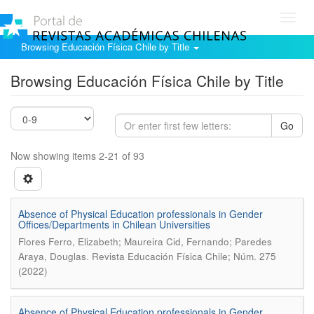
Toggl
navig
Browsing Educación Física Chile by Title
Browsing Educación Física Chile by Title
Go
Now showing items 2-21 of 93
Absence of Physical Education professionals in Gender
Offices/Departments in Chilean Universities
Flores Ferro, Elizabeth; Maureira Cid, Fernando; Paredes
.
Araya, Douglas
Revista Educación Física Chile; Núm. 275
(2022)
Absence of Physical Education professionals in Gender