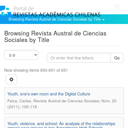
Toggl
navig
Browsing Revista Austral de Ciencias Sociales by Title
Browsing Revista Austral de Ciencias
Sociales by Title
Go
Now showing items 650-651 of 651
Youth, one's own room and the Digital Culture
.
Feixa, Carles
Revista Austral de Ciencias Sociales; Núm. 20
(2011); 105-119
Youth, violence, and school: An analysis of the relationships
among peer groups in two Argentinean High Schools