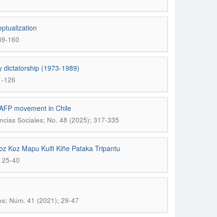
eptualization
139-160
ry dictatorship (1973-1989)
1-126
 + AFP movement in Chile
encias Sociales; No. 48 (2025); 317-335
oz Koz Mapu Kuifi Kiñe Pataka Tripantu
; 25-40
les; Núm. 41 (2021); 29-47