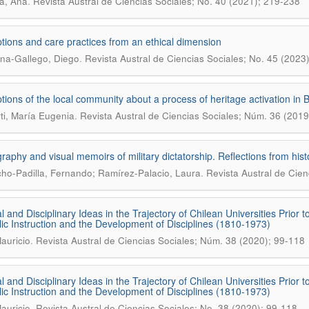
.
a, Ana
Revista Austral de Ciencias Sociales; No. 40 (2021); 219-238
tions and care practices from an ethical dimension
.
na-Gallego, Diego
Revista Austral de Ciencias Sociales; No. 45 (2023
tions of the local community about a process of heritage activation in 
.
ti, María Eugenia
Revista Austral de Ciencias Sociales; Núm. 36 (2019
raphy and visual memoirs of military dictatorship. Reflections from hist
.
o-Padilla, Fernando; Ramírez-Palacio, Laura
Revista Austral de Cien
al and Disciplinary Ideas in the Trajectory of Chilean Universities Prior t
lic Instruction and the Development of Disciplines (1810-1973)
.
Mauricio
Revista Austral de Ciencias Sociales; Núm. 38 (2020); 99-118
al and Disciplinary Ideas in the Trajectory of Chilean Universities Prior t
lic Instruction and the Development of Disciplines (1810-1973)
.
Mauricio
Revista Austral de Ciencias Sociales; No. 38 (2020); 99-118