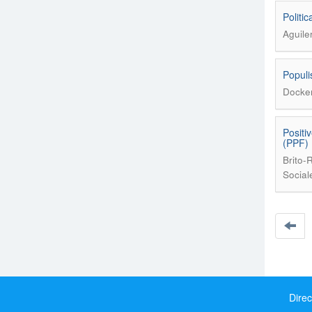
Politi
Aguile
Populi
Docken
Positi
(PPF)
Brito-
Social
Direc