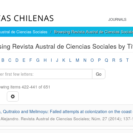
JOURNALS
ustral de Ciencias Sociales
Browsing Revista Austral de Ciencias Sociale
ing Revista Austral de Ciencias Sociales by Ti
B
C
D
E
F
G
H
I
J
K
L
M
N
O
P
Q
R
S
T
Go
wing items 422-441 of 651
, Quitralco and Melimoyu: Failed attempts at colonization on the coast
.
 Alejandro
Revista Austral de Ciencias Sociales; Núm. 27 (2014); 137-