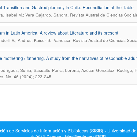
cal Transition and Gastrodiplomacy in Chile. Reconciliation at the Table
.
ra, Isabel M.; Vera Gajardo, Sandra
Revista Austral de Ciencias Social
sm in Latin America. A review about Literature and its present
.
dorff V., Andrés; Kaiser B., Vanessa
Revista Austral de Ciencias Soci
ve mothering / fathering. A study from the narratives of responsible ad
Rodríguez, Sonia; Basualto-Porra, Lorena; Azócar-González, Rodrigo; F
es; No. 46 (2024); 223-245
ción de Servicios de Información y Bibliotecas (SISIB) - Universidad de
© 2019 Dspace - Modificado por SISIB