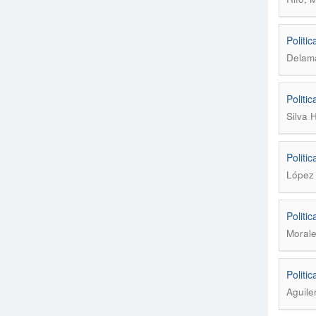
Politi
Delam
Politi
Silva 
Politi
López 
Politi
Morale
Politi
Aguile