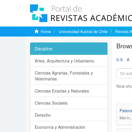
Home
Universidad Austral de Chile
Revista A
Brows
Discipline
0-9
A
Artes, Arquitectura y Urbanismo
Ciencias Agrarias, Forestales y
Veterinarias
Now sho
Ciencias Exactas y Naturales
Ciencias Sociales
Palena
Derecho
Marín,
Economía y Administración