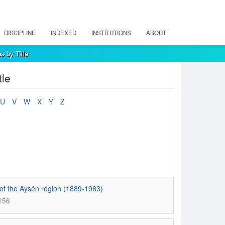
DISCIPLINE
INDEXED
INSTITUTIONS
ABOUT
s by Title
tle
U
V
W
X
Y
Z
 of the Aysén region (1889-1983)
156