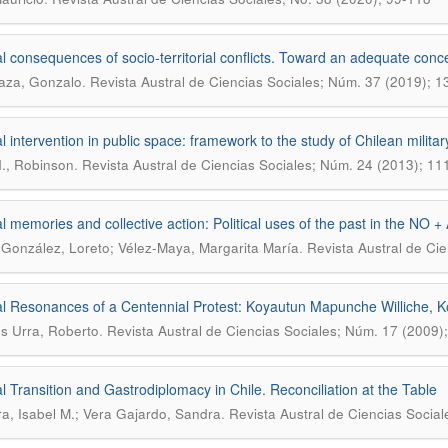
cal consequences of socio-territorial conflicts. Toward an adequate conc
.
aza, Gonzalo
Revista Austral de Ciencias Sociales; Núm. 37 (2019); 
cal intervention in public space: framework to the study of Chilean milita
.
H., Robinson
Revista Austral de Ciencias Sociales; Núm. 24 (2013); 11
cal memories and collective action: Political uses of the past in the NO
.
González, Loreto; Vélez-Maya, Margarita María
Revista Austral de Ci
cal Resonances of a Centennial Protest: Koyautun Mapunche Williche, K
.
s Urra, Roberto
Revista Austral de Ciencias Sociales; Núm. 17 (2009)
cal Transition and Gastrodiplomacy in Chile. Reconciliation at the Table
.
ra, Isabel M.; Vera Gajardo, Sandra
Revista Austral de Ciencias Socia