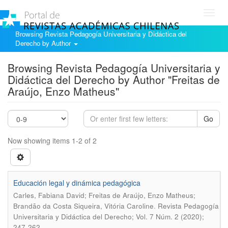
Toggl
navig
Browsing Revista Pedagogía Universitaria y Didáctica del
Derecho by Author
Browsing Revista Pedagogía Universitaria y
Didáctica del Derecho by Author "Freitas de
Araújo, Enzo Matheus"
Go
Now showing items 1-2 of 2
Educación legal y dinámica pedagógica
Carles, Fabiana David; Freitas de Araújo, Enzo Matheus;
.
Brandão da Costa Siqueira, Vitória Caroline
Revista Pedagogía
Universitaria y Didáctica del Derecho; Vol. 7 Núm. 2 (2020);
247-262