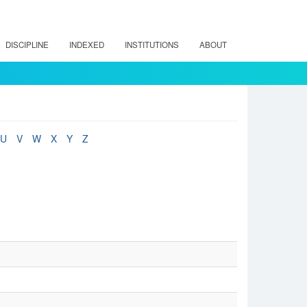
DISCIPLINE
INDEXED
INSTITUTIONS
ABOUT
U
V
W
X
Y
Z