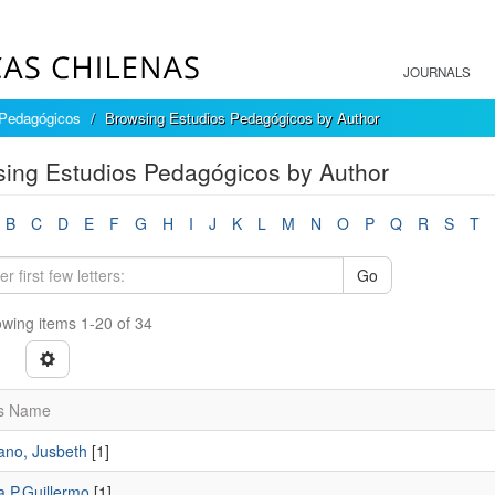
JOURNALS
 Pedagógicos
Browsing Estudios Pedagógicos by Author
ing Estudios Pedagógicos by Author
B
C
D
E
F
G
H
I
J
K
L
M
N
O
P
Q
R
S
T
Go
wing items 1-20 of 34
s Name
no, Jusbeth
[1]
 P,Guillermo
[1]