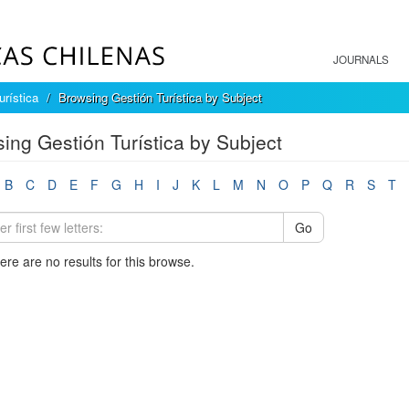
JOURNALS
urística
Browsing Gestión Turística by Subject
ing Gestión Turística by Subject
B
C
D
E
F
G
H
I
J
K
L
M
N
O
P
Q
R
S
T
Go
here are no results for this browse.