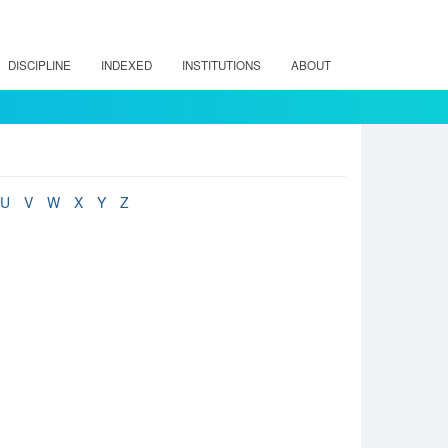
DISCIPLINE
INDEXED
INSTITUTIONS
ABOUT
U
V
W
X
Y
Z