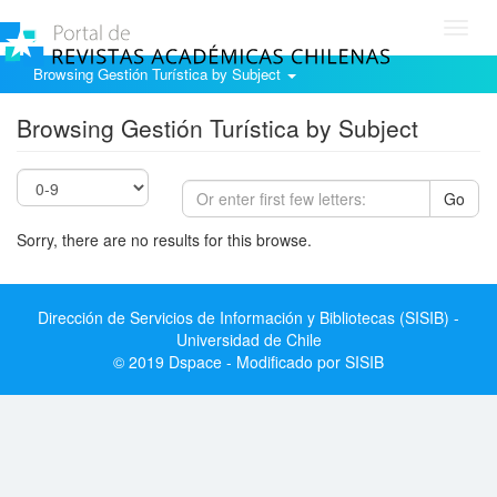
Toggl
navig
Browsing Gestión Turística by Subject
Browsing Gestión Turística by Subject
Go
Sorry, there are no results for this browse.
Dirección de Servicios de Información y Bibliotecas (SISIB) -
Universidad de Chile
© 2019 Dspace - Modificado por SISIB