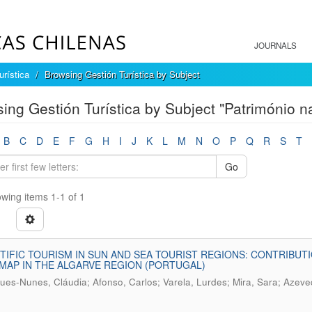
JOURNALS
urística
Browsing Gestión Turística by Subject
ing Gestión Turística by Subject "Património nat
B
C
D
E
F
G
H
I
J
K
L
M
N
O
P
Q
R
S
T
Go
wing items 1-1 of 1
TIFIC TOURISM IN SUN AND SEA TOURIST REGIONS: CONTRIBU
AP IN THE ALGARVE REGION (PORTUGAL)
ues-Nunes, Cláudia; Afonso, Carlos; Varela, Lurdes; Mira, Sara; Azev