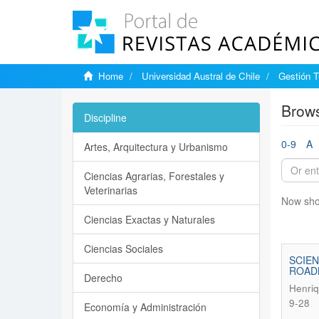
Home
Universidad Austral de Chile
Gestión T
Brows
Discipline
0-9
A
Artes, Arquitectura y Urbanismo
Ciencias Agrarias, Forestales y
Veterinarias
Now sho
Ciencias Exactas y Naturales
Ciencias Sociales
SCIEN
ROADM
Derecho
Henriq
9-28
Economía y Administración