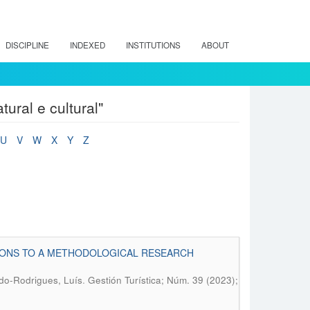
DISCIPLINE
INDEXED
INSTITUTIONS
ABOUT
ural e cultural"
U
V
W
X
Y
Z
TIONS TO A METHODOLOGICAL RESEARCH
.
edo-Rodrigues, Luís
Gestión Turística; Núm. 39 (2023);