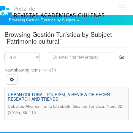
Toggl
navig
Browsing Gestión Turística by Subject
Browsing Gestión Turística by Subject
"Patrimonio cultural"
Go
Now showing items 1-1 of 1
URBAN CULTURAL TOURISM, A REVIEW OF RECENT
RESEARCH AND TRENDS
.
Ceballos-Álvarez, Tania Elizabeth
Gestión Turística; Núm. 32
(2019); 85-115