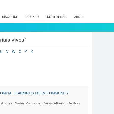
DISCIPLINE
INDEXED
INSTITUTIONS
ABOUT
iais vivos"
U
V
W
X
Y
Z
LOMBIA. LEARNINGS FROM COMMUNITY
.
o Andrés; Nader Manrique, Carlos Alberto
Gestión