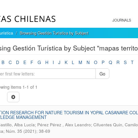
JOURNALS
urística
Browsing Gestión Turística by Subject
ing Gestión Turística by Subject "mapas territor
B
C
D
E
F
G
H
I
J
K
L
M
N
O
P
Q
R
S
T
Go
wing items 1-1 of 1
TION RESEARCH FOR NATURE TOURISM IN YOPAL CASANARE CO
LEDGE MANAGEMENT
astillo, Alba Lucía; Pérez Pérez , Alex Leandro; Cifuentes Quin, Camil
ica; Núm. 35 (2021); 38-69