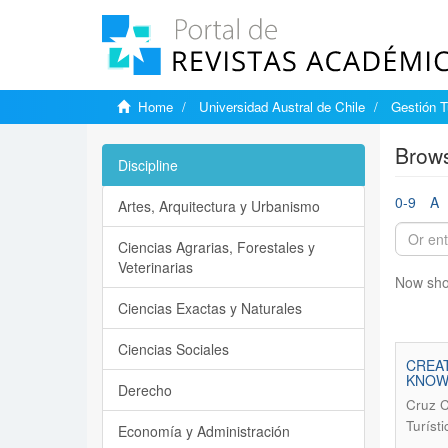
Home
Universidad Austral de Chile
Gestión T
Brows
Discipline
0-9
A
Artes, Arquitectura y Urbanismo
Ciencias Agrarias, Forestales y
Veterinarias
Now sho
Ciencias Exactas y Naturales
Ciencias Sociales
CREA
KNOW
Derecho
Cruz C
Turíst
Economía y Administración