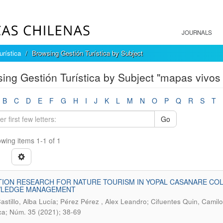
JOURNALS
urística
Browsing Gestión Turística by Subject
ing Gestión Turística by Subject "mapas vivos t
B
C
D
E
F
G
H
I
J
K
L
M
N
O
P
Q
R
S
T
Go
wing items 1-1 of 1
TION RESEARCH FOR NATURE TOURISM IN YOPAL CASANARE CO
LEDGE MANAGEMENT
astillo, Alba Lucía; Pérez Pérez , Alex Leandro; Cifuentes Quin, Camil
ica; Núm. 35 (2021); 38-69