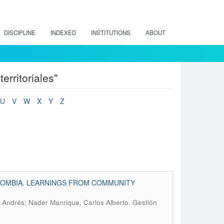
DISCIPLINE
INDEXED
INSTITUTIONS
ABOUT
erritoriales"
U
V
W
X
Y
Z
LOMBIA. LEARNINGS FROM COMMUNITY
.
o Andrés; Nader Manrique, Carlos Alberto
Gestión