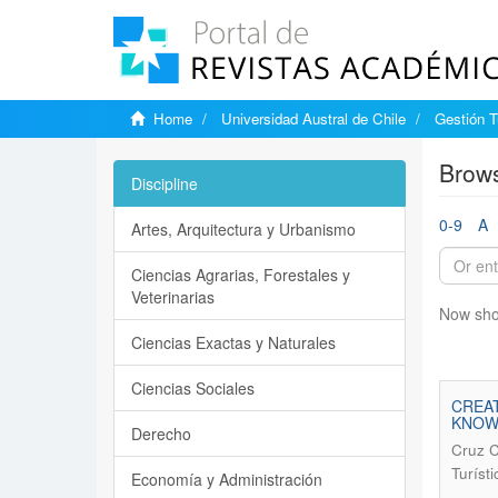
Home
Universidad Austral de Chile
Gestión T
Brows
Discipline
0-9
A
Artes, Arquitectura y Urbanismo
Ciencias Agrarias, Forestales y
Veterinarias
Now sho
Ciencias Exactas y Naturales
Ciencias Sociales
CREA
KNOW
Derecho
Cruz C
Turíst
Economía y Administración