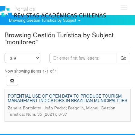
Toggl
navig
Browsing Gestión Turística by Subject
Browsing Gestión Turística by Subject
"monitoreo"
Go
Now showing items 1-1 of 1
POTENTIAL USE OF OPEN DATA TO PRODUCE TOURISM
MANAGEMENT INDICATORS IN BRAZILIAN MUNICIPALITIES
.
Zanella Bortolotto, João Pedro; Bregolin, Michel
Gestión
Turística; Núm. 35 (2021); 8-37