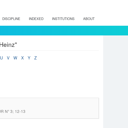
DISCIPLINE
INDEXED
INSTITUTIONS
ABOUT
 Heinz"
U
V
W
X
Y
Z
R N° 3; 12-13