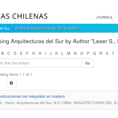
JOURNALS
del Sur
Browsing Arquitecturas del Sur by Author
ing Arquitecturas del Sur by Author "Leser S.,
B
C
D
E
F
G
H
I
J
K
L
M
N
O
P
Q
R
S
T
Go
wing items 1-1 of 1
nstrucciones con esqueleto en madera
.
S., Heinz
Arquitecturas del Sur; N.3 (1984): ARQUITECTURAS DEL SU