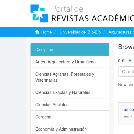
Home
Universidad del Bío-Bío
Arquitecturas 
Brows
Discipline
0-9
A
Artes, Arquitectura y Urbanismo
Ciencias Agrarias, Forestales y
Veterinarias
Now sho
Ciencias Exactas y Naturales
Ciencias Sociales
Las co
Derecho
Leser 
Economía y Administración