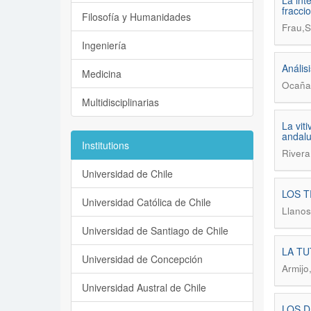
La int
fracci
Filosofía y Humanidades
Frau,S
Ingeniería
Anális
Medicina
Ocaña
Multidisciplinarias
La vit
andaluz
Institutions
Rivera
Universidad de Chile
LOS T
Universidad Católica de Chile
Llanos
Universidad de Santiago de Chile
LA T
Universidad de Concepción
Armijo,
Universidad Austral de Chile
LOS D