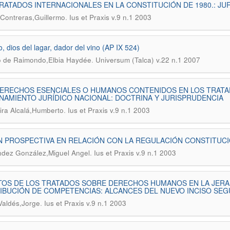
RATADOS INTERNACIONALES EN LA CONSTITUCIÓN DE 1980.: JUR
.
Contreras,Guillermo
Ius et Praxis v.9 n.1 2003
o, dios del lagar, dador del vino (AP IX 524)
.
o de Raimondo,Elbia Haydée
Universum (Talca) v.22 n.1 2007
ERECHOS ESENCIALES O HUMANOS CONTENIDOS EN LOS TRATAD
AMIENTO JURÍDICO NACIONAL: DOCTRINA Y JURISPRUDENCIA
.
ra Alcalá,Humberto
Ius et Praxis v.9 n.1 2003
N PROSPECTIVA EN RELACIÓN CON LA REGULACIÓN CONSTITUC
.
dez González,Miguel Angel
Ius et Praxis v.9 n.1 2003
OS DE LOS TRATADOS SOBRE DERECHOS HUMANOS EN LA JERAR
IBUCIÓN DE COMPETENCIAS: ALCANCES DEL NUEVO INCISO SEGU
.
Valdés,Jorge
Ius et Praxis v.9 n.1 2003