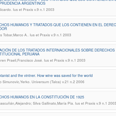
SPRUDENCIA ARGENTINOS
.
icardo
Ius et Praxis v.9 n.1 2003
HOS HUMANOS Y TRATADOS QUE LOS CONTIENEN EN EL DEREC
DOR
.
s Tobar,Marco A.
Ius et Praxis v.9 n.1 2003
ACIÓN DE LOS TRATADOS INTERNACIONALES SOBRE DERECHOS
TITUCIONAL PERUANA
.
ren Praeli,Francisco José
Ius et Praxis v.9 n.1 2003
tanist and the vintner. How wine was saved for the world
.
o Simunovic,Yerko
Universum (Talca) v.21 n.2 2006
CHOS HUMANOS EN LA CONSTITUCIÓN DE 1925
.
Bascuñán,Alejandro; Silva Gallinato,María Pía
Ius et Praxis v.9 n.1 200