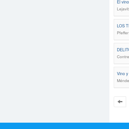
El vin
Lejavi
LOS 
Pfeffe
DELIT
Contre
Vino y 
Méndez