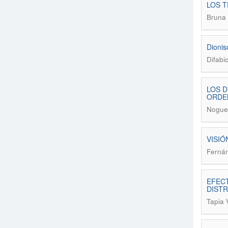
LOS T
Bruna 
Dionis
Difabi
LOS D
ORDEN
Noguei
VISIÓ
Fernán
EFECT
DISTR
Tapia 