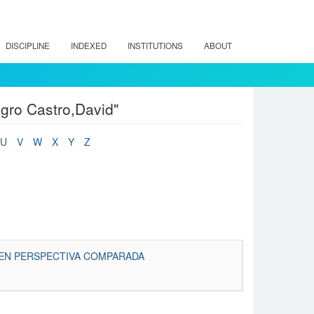
DISCIPLINE
INDEXED
INSTITUTIONS
ABOUT
gro Castro,David"
U
V
W
X
Y
Z
 EN PERSPECTIVA COMPARADA