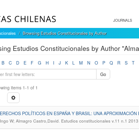
JOURNALS
ucionales
Browsing Estudios Constitucionales by Author
ing Estudios Constitucionales by Author "Alma
B
C
D
E
F
G
H
I
J
K
L
M
N
O
P
Q
R
S
T
Go
wing items 1-1 of 1
ERECHOS POLÍTICOS EN ESPAÑA Y BRASIL: UNA APROXIMACIÓN
.
,Ingo W; Almagro Castro,David
Estudios constitucionales v.11 n.1 2013