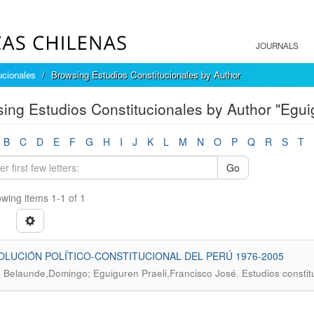
JOURNALS
ucionales
Browsing Estudios Constitucionales by Author
ing Estudios Constitucionales by Author "Egui
B
C
D
E
F
G
H
I
J
K
L
M
N
O
P
Q
R
S
T
Go
wing items 1-1 of 1
OLUCIÓN POLÍTICO-CONSTITUCIONAL DEL PERÚ 1976-2005
.
 Belaunde,Domingo; Eguiguren Praeli,Francisco José
Estudios constit