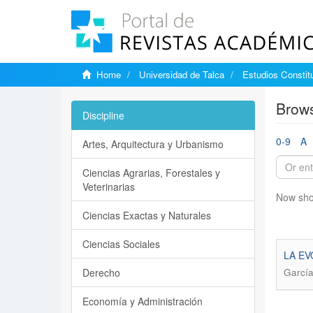
Home
Universidad de Talca
Estudios Constit
Brows
Discipline
0-9
A
Artes, Arquitectura y Urbanismo
Ciencias Agrarias, Forestales y
Veterinarias
Now sho
Ciencias Exactas y Naturales
Ciencias Sociales
LA EV
Derecho
García
Economía y Administración