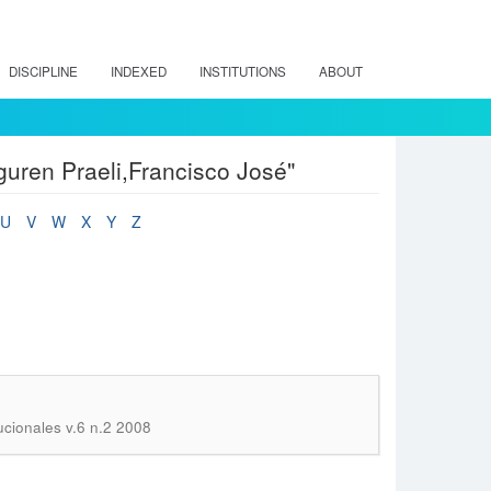
DISCIPLINE
INDEXED
INSTITUTIONS
ABOUT
guren Praeli,Francisco José"
U
V
W
X
Y
Z
ucionales v.6 n.2 2008