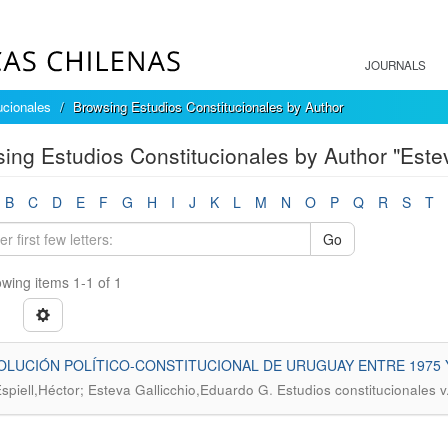
JOURNALS
ucionales
Browsing Estudios Constitucionales by Author
ing Estudios Constitucionales by Author "Este
B
C
D
E
F
G
H
I
J
K
L
M
N
O
P
Q
R
S
T
Go
wing items 1-1 of 1
OLUCIÓN POLÍTICO-CONSTITUCIONAL DE URUGUAY ENTRE 1975 
.
spiell,Héctor; Esteva Gallicchio,Eduardo G
Estudios constitucionales v