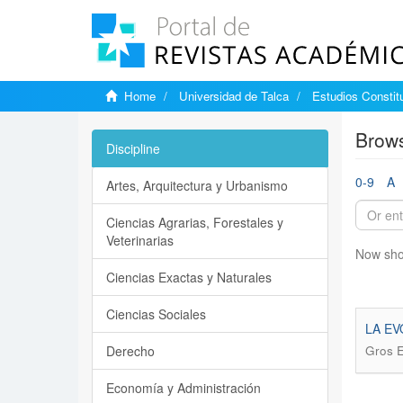
Home
Universidad de Talca
Estudios Constit
Brows
Discipline
0-9
A
Artes, Arquitectura y Urbanismo
Ciencias Agrarias, Forestales y
Veterinarias
Now sho
Ciencias Exactas y Naturales
Ciencias Sociales
LA EV
Derecho
Gros E
Economía y Administración