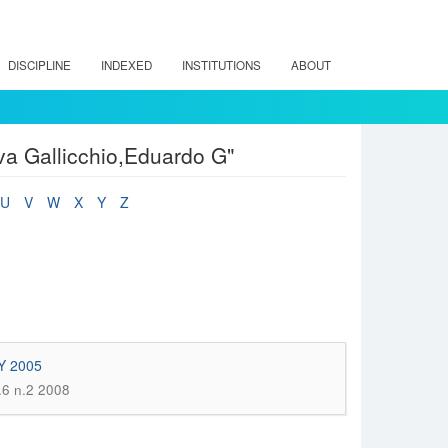
DISCIPLINE
INDEXED
INSTITUTIONS
ABOUT
va Gallicchio,Eduardo G"
U
V
W
X
Y
Z
Y 2005
.6 n.2 2008