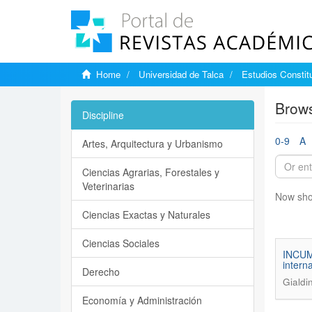
Home
Universidad de Talca
Estudios Constit
Brows
Discipline
0-9
A
Artes, Arquitectura y Urbanismo
Ciencias Agrarias, Forestales y
Veterinarias
Now sho
Ciencias Exactas y Naturales
Ciencias Sociales
INCUM
intern
Derecho
Gialdi
Economía y Administración