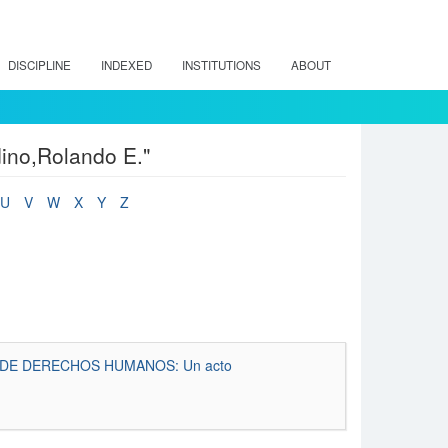
DISCIPLINE
INDEXED
INSTITUTIONS
ABOUT
dino,Rolando E."
U
V
W
X
Y
Z
DE DERECHOS HUMANOS: Un acto