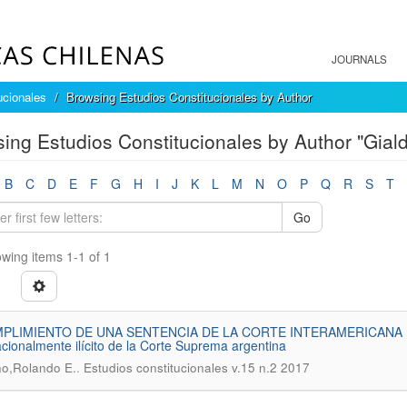
JOURNALS
ucionales
Browsing Estudios Constitucionales by Author
ing Estudios Constitucionales by Author "Gial
B
C
D
E
F
G
H
I
J
K
L
M
N
O
P
Q
R
S
T
Go
wing items 1-1 of 1
PLIMIENTO DE UNA SENTENCIA DE LA CORTE INTERAMERICANA 
acionalmente ilícito de la Corte Suprema argentina
.
no,Rolando E.
Estudios constitucionales v.15 n.2 2017