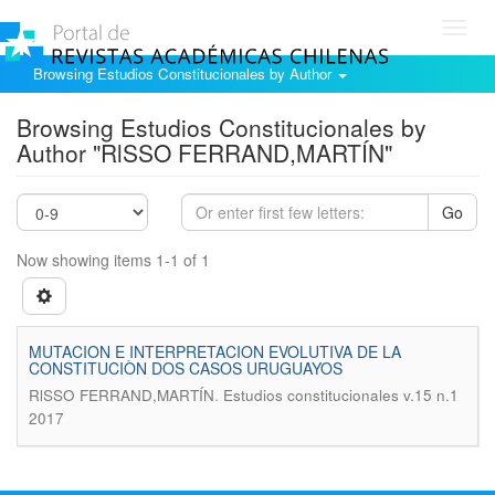
Toggl
navig
Browsing Estudios Constitucionales by Author
Browsing Estudios Constitucionales by
Author "RlSSO FERRAND,MARTÍN"
Go
Now showing items 1-1 of 1
MUTACION E INTERPRETACION EVOLUTIVA DE LA
CONSTITUCIÒN DOS CASOS URUGUAYOS
.
RlSSO FERRAND,MARTÍN
Estudios constitucionales v.15 n.1
2017