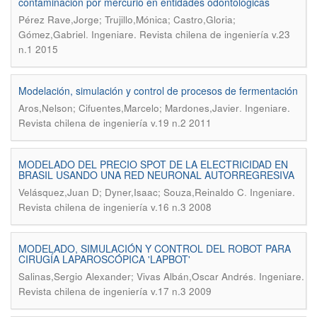
contaminación por mercurio en entidades odontológicas
Pérez Rave,Jorge; Trujillo,Mónica; Castro,Gloria;
.
Gómez,Gabriel
Ingeniare. Revista chilena de ingeniería v.23
n.1 2015
Modelación, simulación y control de procesos de fermentación
.
Aros,Nelson; Cifuentes,Marcelo; Mardones,Javier
Ingeniare.
Revista chilena de ingeniería v.19 n.2 2011
MODELADO DEL PRECIO SPOT DE LA ELECTRICIDAD EN
BRASIL USANDO UNA RED NEURONAL AUTORREGRESIVA
.
Velásquez,Juan D; Dyner,Isaac; Souza,Reinaldo C
Ingeniare.
Revista chilena de ingeniería v.16 n.3 2008
MODELADO, SIMULACIÓN Y CONTROL DEL ROBOT PARA
CIRUGÍA LAPAROSCÓPICA 'LAPBOT'
.
Salinas,Sergio Alexander; Vivas Albán,Oscar Andrés
Ingeniare.
Revista chilena de ingeniería v.17 n.3 2009