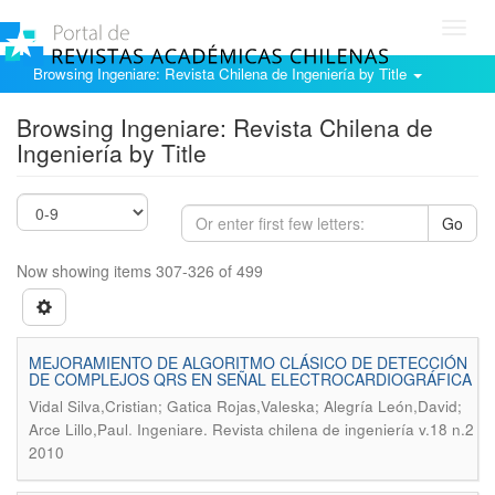
Toggl
navig
Browsing Ingeniare: Revista Chilena de Ingeniería by Title
Browsing Ingeniare: Revista Chilena de
Ingeniería by Title
Go
Now showing items 307-326 of 499
MEJORAMIENTO DE ALGORITMO CLÁSICO DE DETECCIÓN
DE COMPLEJOS QRS EN SEÑAL ELECTROCARDIOGRÁFICA
Vidal Silva,Cristian; Gatica Rojas,Valeska; Alegría León,David;
.
Arce Lillo,Paul
Ingeniare. Revista chilena de ingeniería v.18 n.2
2010