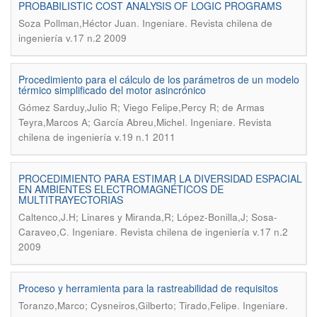
PROBABILISTIC COST ANALYSIS OF LOGIC PROGRAMS
.
Soza Pollman,Héctor Juan
Ingeniare. Revista chilena de
ingeniería v.17 n.2 2009
Procedimiento para el cálculo de los parámetros de un modelo
térmico simplificado del motor asincrónico
Gómez Sarduy,Julio R; Viego Felipe,Percy R; de Armas
.
Teyra,Marcos A; García Abreu,Michel
Ingeniare. Revista
chilena de ingeniería v.19 n.1 2011
PROCEDIMIENTO PARA ESTIMAR LA DIVERSIDAD ESPACIAL
EN AMBIENTES ELECTROMAGNÉTICOS DE
MULTITRAYECTORIAS
Caltenco,J.H; Linares y Miranda,R; López-Bonilla,J; Sosa-
.
Caraveo,C
Ingeniare. Revista chilena de ingeniería v.17 n.2
2009
Proceso y herramienta para la rastreabilidad de requisitos
.
Toranzo,Marco; Cysneiros,Gilberto; Tirado,Felipe
Ingeniare.