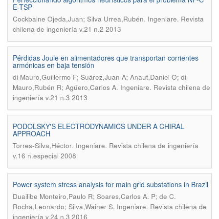
E-TSP
.
Cockbaine Ojeda,Juan; Silva Urrea,Rubén
Ingeniare. Revista
chilena de ingeniería v.21 n.2 2013
Pérdidas Joule en alimentadores que transportan corrientes
armónicas en baja tensión
di Mauro,Guillermo F; Suárez,Juan A; Anaut,Daniel O; di
.
Mauro,Rubén R; Agüero,Carlos A
Ingeniare. Revista chilena de
ingeniería v.21 n.3 2013
PODOLSKY'S ELECTRODYNAMICS UNDER A CHIRAL
APPROACH
.
Torres-Silva,Héctor
Ingeniare. Revista chilena de ingeniería
v.16 n.especial 2008
Power system stress analysis for main grid substations in Brazil
Duailibe Monteiro,Paulo R; Soares,Carlos A. P; de C.
.
Rocha,Leonardo; Silva,Wainer S
Ingeniare. Revista chilena de
ingeniería v.24 n.3 2016