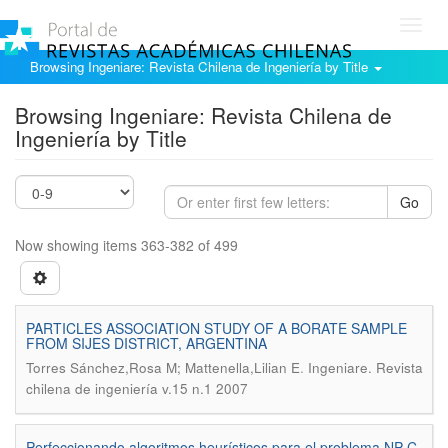
Toggl
navig
Browsing Ingeniare: Revista Chilena de Ingeniería by Title
Browsing Ingeniare: Revista Chilena de
Ingeniería by Title
Go
Now showing items 363-382 of 499
PARTICLES ASSOCIATION STUDY OF A BORATE SAMPLE
FROM SIJES DISTRICT, ARGENTINA
.
Torres Sánchez,Rosa M; Mattenella,Lilian E
Ingeniare. Revista
chilena de ingeniería v.15 n.1 2007
Perfeccionando algoritmos heurísticos para el problema NP-C