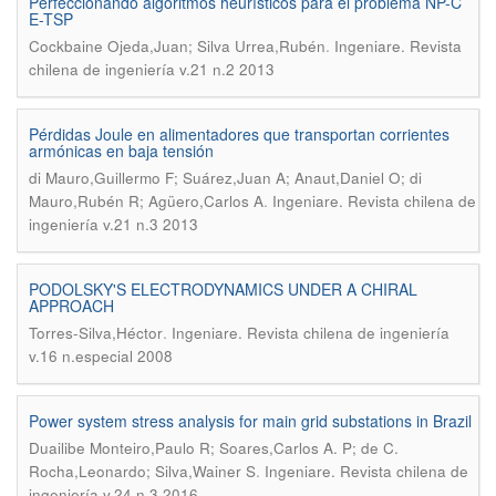
Perfeccionando algoritmos heurísticos para el problema NP-C
E-TSP
.
Cockbaine Ojeda,Juan; Silva Urrea,Rubén
Ingeniare. Revista
chilena de ingeniería v.21 n.2 2013
Pérdidas Joule en alimentadores que transportan corrientes
armónicas en baja tensión
di Mauro,Guillermo F; Suárez,Juan A; Anaut,Daniel O; di
.
Mauro,Rubén R; Agüero,Carlos A
Ingeniare. Revista chilena de
ingeniería v.21 n.3 2013
PODOLSKY'S ELECTRODYNAMICS UNDER A CHIRAL
APPROACH
.
Torres-Silva,Héctor
Ingeniare. Revista chilena de ingeniería
v.16 n.especial 2008
Power system stress analysis for main grid substations in Brazil
Duailibe Monteiro,Paulo R; Soares,Carlos A. P; de C.
.
Rocha,Leonardo; Silva,Wainer S
Ingeniare. Revista chilena de
ingeniería v.24 n.3 2016