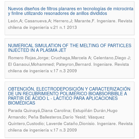
Nuevos diseños de filtros planares en tecnologías de microcinta
y finline utilizando resonadores de anillos divididos
.
León,A; Casanueva,A; Herrero,J; Marante,F
Ingeniare. Revista
chilena de ingeniería v.21 n.1 2013
NUMERICAL SIMULATION OF THE MELTING OF PARTICLES
INJECTED IN A PLASMA JET
Romero Rojas,Jorge; Cruchaga,Marcela A; Celentano,Diego J;
.
El Ganaoui,Mohammed; Pateyron,Bernard
Ingeniare. Revista
chilena de ingeniería v.17 n.3 2009
OBTENCIÓN, ELECTRODEPOSICIÓN Y CARACTERIZACIÓN
DE UN RECUBRIMIENTO POLIMÉRICO BIOABSORBIBLE A
PARTIR DE ÁCIDO L - LÁCTICO PARA APLICACIONES
BIOMÉDICAS
Parada Quinayá,Diana Carolina; Estupiñán Durán,Hugo
Armando; Peña Ballesteros,Darío Yesid; Vásquez
.
Quintero,Custodio; Laverde Cataño,Dionisio
Ingeniare. Revista
chilena de ingeniería v.17 n.3 2009