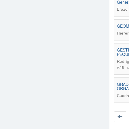
Genera
Erazo 
GEOMA
Herrer
GESTI
PEQU
Rodríg
v.18 n
GRADO
ORGA
Cuadra