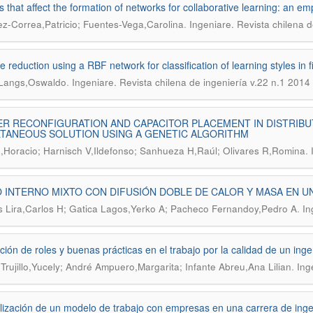
s that affect the formation of networks for collaborative learning: an em
.
z-Correa,Patricio; Fuentes-Vega,Carolina
Ingeniare. Revista chilena d
e reduction using a RBF network for classification of learning styles in 
.
-Langs,Oswaldo
Ingeniare. Revista chilena de ingeniería v.22 n.1 2014
R RECONFIGURATION AND CAPACITOR PLACEMENT IN DISTRIBU
TANEOUS SOLUTION USING A GENETIC ALGORITHM
.
,Horacio; Harnisch V,Ildefonso; Sanhueza H,Raúl; Olivares R,Romina
 INTERNO MIXTO CON DIFUSIÓN DOBLE DE CALOR Y MASA EN 
.
s Lira,Carlos H; Gatica Lagos,Yerko A; Pacheco Fernandoy,Pedro A
In
ión de roles y buenas prácticas en el trabajo por la calidad de un inge
.
Trujillo,Yucely; André Ampuero,Margarita; Infante Abreu,Ana Lilian
Ing
ización de un modelo de trabajo con empresas en una carrera de inge