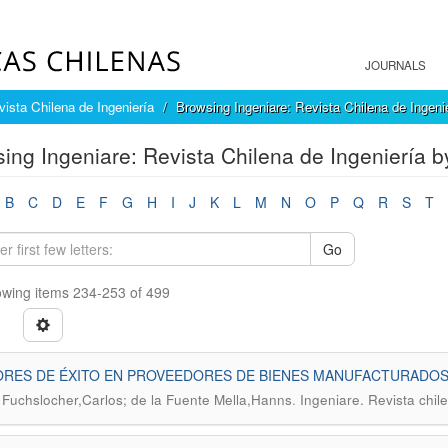
JOURNALS
vista Chilena de Ingeniería
Browsing Ingeniare: Revista Chilena de Ingenie
ing Ingeniare: Revista Chilena de Ingeniería by
B
C
D
E
F
G
H
I
J
K
L
M
N
O
P
Q
R
S
T
Go
wing items 234-253 of 499
RES DE ÉXITO EN PROVEEDORES DE BIENES MANUFACTURADOS
.
 Fuchslocher,Carlos; de la Fuente Mella,Hanns
Ingeniare. Revista chil