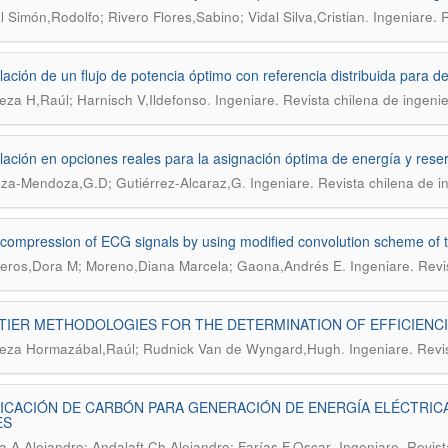
.
 Simón,Rodolfo; Rivero Flores,Sabino; Vidal Silva,Cristian
Ingeniare. 
ación de un flujo de potencia óptimo con referencia distribuida para de
.
za H,Raúl; Harnisch V,Ildefonso
Ingeniare. Revista chilena de ingeni
ación en opciones reales para la asignación óptima de energía y res
.
za-Mendoza,G.D; Gutiérrez-Alcaraz,G
Ingeniare. Revista chilena de i
ompression of ECG signals by using modified convolution scheme of t
.
teros,Dora M; Moreno,Diana Marcela; Gaona,Andrés E
Ingeniare. Revi
IER METHODOLOGIES FOR THE DETERMINATION OF EFFICIENCIE
.
eza Hormazábal,Raúl; Rudnick Van de Wyngard,Hugh
Ingeniare. Revi
ICACIÓN DE CARBÓN PARA GENERACIÓN DE ENERGÍA ELÉCTRICA
ES
.
 A,Alejandro; Andalaft Ch,Alejandro; Farías F,Oscar
Ingeniare. Revist