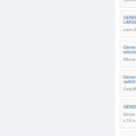
GENER
LARG
Lazo,
Genera
soluci
Altuna
Genera
radiof
Cely,M
GENER
Ipinza
v.15 n