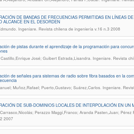
ACIÓN DE BANDAS DE FRECUENCIAS PERMITIDAS EN LÍNEAS D
O ALCANCE EN EL DESORDEN
.
Edmundo
Ingeniare. Revista chilena de ingeniería v.16 n.3 2008
ción de pistas durante el aprendizaje de la programación para concurs
ones
.
 Castillo,Enrique José; Guibert Estrada,Lisandra
Ingeniare. Revista ch
ción de señales para sistemas de radio sobre fibra basados en la co
recuencia
.
anuel; Muñoz,Rafael; Puerto,Gustavo; Suárez,Carlos
Ingeniare. Revis
ACIÓN DE SUB-DOMINIOS LOCALES DE INTERPOLACIÓN EN UN 
 Carrasco,Nicolás; Perazzo Maggi,Franco; Aranda Pasten,Juan; Pérez 
.2 2007