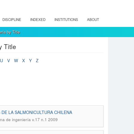
DISCIPLINE
INDEXED
INSTITUTIONS
ABOUT
ría by Title
 Title
U
V
W
X
Y
Z
 DE LA SALMONICULTURA CHILENA
ena de ingeniería v.17 n.1 2009