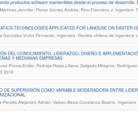
ndo productos software mantenibles desde el proceso de desarrollo:
.
Martínez,Jennifer; Florez Gómez,Andrés; Pino,Francisco J
Ingeniare. 
TICS TECHNOLOGIES APPLICATED FOR LANDUSE ON EASTER IS
.
a González,Víctor Fernando
Ingeniare. Revista chilena de ingeniería 
ÓN DEL CONOCIMIENTO, LIDERAZGO, DISEÑO E IMPLEMENTACIÓN
EÑAS Y MEDIANAS EMPRESAS
uez-Ponce,Emilio; Pedraja-Rejas,Liliana; Delgado,Milagros; Rodrígue
.3 2010
 DE SUPERVISIÓN COMO VARIABLE MODERADORA ENTRE LIDERA
NIZACIONAL
.
-Peralta,Alejandro Adrián; Veloso-Besio,Constanza Beatriz
Ingeniare.