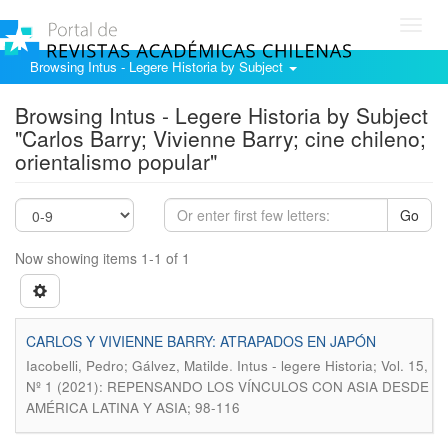
Toggl
navig
Browsing Intus - Legere Historia by Subject
Browsing Intus - Legere Historia by Subject
"Carlos Barry; Vivienne Barry; cine chileno;
orientalismo popular"
Go
Now showing items 1-1 of 1
CARLOS Y VIVIENNE BARRY: ATRAPADOS EN JAPÓN
.
Iacobelli, Pedro; Gálvez, Matilde
Intus - legere Historia; Vol. 15,
Nº 1 (2021): REPENSANDO LOS VÍNCULOS CON ASIA DESDE
AMÉRICA LATINA Y ASIA; 98-116