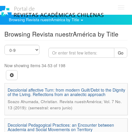
Toggl
navig
Browsing Revista nuestrAmérica by Title
Browsing Revista nuestrAmérica by Title
Go
Now showing items 34-53 of 198
Decolonial affective Turn: from modern Guilt/Debt to the Dignity
of the Living. Reflections from an analectic approach
.
Soazo Ahumada, Christian
Revista nuestrAmérica; Vol. 7 No.
13 (2019): (semestral: enero junio)
Decolonial Pedagogical Practices: an Encounter between
Academia and Social Movements on Territory