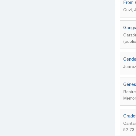
From s
Cuvi, 
Gangs 
Garzón
(publi
Gender
Juárez
Génesi
Restre
Memori
Grados
Cantam
52-73