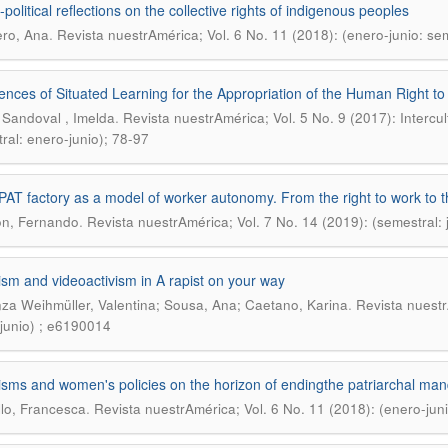
-political reflections on the collective rights of indigenous peoples
.
ro, Ana
Revista nuestrAmérica; Vol. 6 No. 11 (2018): (enero-junio: se
ences of Situated Learning for the Appropriation of the Human Right t
.
 Sandoval , Imelda
Revista nuestrAmérica; Vol. 5 No. 9 (2017): Interc
ral: enero-junio); 78-97
AT factory as a model of worker autonomy. From the right to work to 
.
on, Fernando
Revista nuestrAmérica; Vol. 7 No. 14 (2019): (semestral: 
sm and videoactivism in A rapist on your way
.
za Weihmüller, Valentina; Sousa, Ana; Caetano, Karina
Revista nuestr
junio) ; e6190014
sms and women's policies on the horizon of endingthe patriarchal man
.
lo, Francesca
Revista nuestrAmérica; Vol. 6 No. 11 (2018): (enero-juni