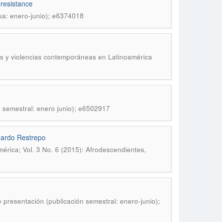
 resistance
nua: enero-junio); e6374018
es y violencias contemporáneas en Latinoamérica
n semestral: enero junio); e6502917
duardo Restrepo
érica; Vol. 3 No. 6 (2015): Afrodescendientes,
e presentación (publicación semestral: enero-junio);