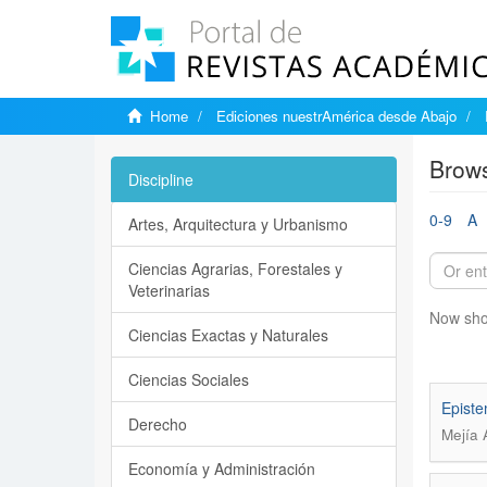
Home
Ediciones nuestrAmérica desde Abajo
Brows
Discipline
0-9
A
Artes, Arquitectura y Urbanismo
Ciencias Agrarias, Forestales y
Veterinarias
Now sho
Ciencias Exactas y Naturales
Ciencias Sociales
Episte
Derecho
Mejía 
Economía y Administración