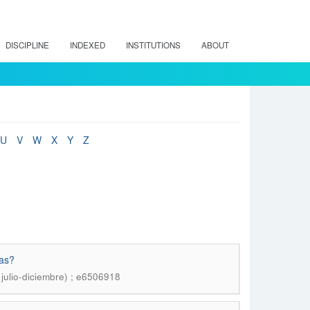
DISCIPLINE
INDEXED
INSTITUTIONS
ABOUT
U
V
W
X
Y
Z
ias?
 julio-diciembre) ; e6506918