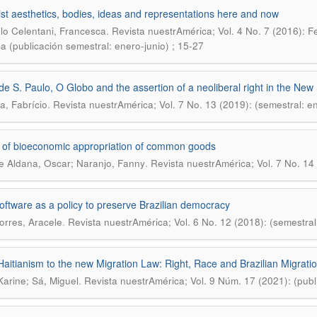
st aesthetics, bodies, ideas and representations here and now
.
lo Celentani, Francesca
Revista nuestrAmérica; Vol. 4 No. 7 (2016): F
a (publicación semestral: enero-junio) ; 15-27
de S. Paulo, O Globo and the assertion of a neoliberal right in the New
.
a, Fabrício
Revista nuestrAmérica; Vol. 7 No. 13 (2019): (semestral: en
of bioeconomic appropriation of common goods
.
 Aldana, Oscar; Naranjo, Fanny
Revista nuestrAmérica; Vol. 7 No. 14 
oftware as a policy to preserve Brazilian democracy
.
orres, Aracele
Revista nuestrAmérica; Vol. 6 No. 12 (2018): (semestral:
aitianism to the new Migration Law: Right, Race and Brazilian Migration 
.
 Karine; Sá, Miguel
Revista nuestrAmérica; Vol. 9 Núm. 17 (2021): (publ