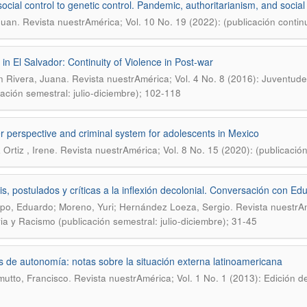
ocial control to genetic control. Pandemic, authoritarianism, and social
.
Juan
Revista nuestrAmérica; Vol. 10 No. 19 (2022): (publicación conti
in El Salvador: Continuity of Violence in Post-war
.
 Rivera, Juana
Revista nuestrAmérica; Vol. 4 No. 8 (2016): Juventud
cación semestral: julio-diciembre); 102-118
 perspective and criminal system for adolescents in Mexico
.
 Ortiz , Irene
Revista nuestrAmérica; Vol. 8 No. 15 (2020): (publicació
s, postulados y críticas a la inflexión decolonial. Conversación con E
.
po, Eduardo; Moreno, Yuri; Hernández Loeza, Sergio
Revista nuestrAm
a y Racismo (publicación semestral: julio-diciembre); 31-45
 de autonomía: notas sobre la situación externa latinoamericana
.
utto, Francisco
Revista nuestrAmérica; Vol. 1 No. 1 (2013): Edición d