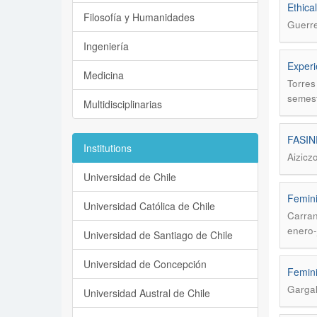
Ethical
Filosofía y Humanidades
Guerre
Ingeniería
Experi
Medicina
Torres
semest
Multidisciplinarias
FASINP
Institutions
Aizicz
Universidad de Chile
Femini
Universidad Católica de Chile
Carran
enero-
Universidad de Santiago de Chile
Universidad de Concepción
Femini
Gargal
Universidad Austral de Chile