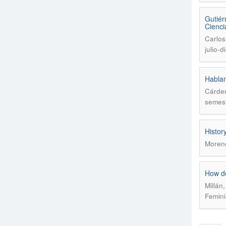
Gutiér
Cienci
Carlos
julio-
Hablan
Cárden
semest
Histor
Moren
How do
Millán
Femini