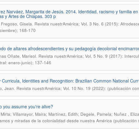
rez Narváez, Margarita de Jesús. 2014. Identidad, racismo y familia e
as y Artes de Chiapas. 303 p
.
 Fregoso, Gisela
Revista nuestrAmérica; Vol. 3 No. 6 (2015): Afrodesc
diciembre); 168-170
do de altares afrodescendientes y su pedagogía decolonial encimarroní
.
as Oñate, Marisol
Revista nuestrAmérica; Vol. 5 No. 9 (2017): Interc
ral: enero-junio); 137-146
y Curricula, Identities and Recognition: Brazilian Common National Cur
.
o, Jean
Revista nuestrAmérica; Vol. 10 No. 19 (2022): (publicación co
 you assume you're alive?
, Mirta; Villamayor, Maira; Martínez, Edith; Degele, Pamela; Nuñez , Eliz
smos y miradas de la colonialidad desde nuestra América (publicación s