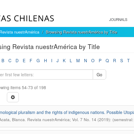
JOURNALS
Revista nuestrAmérica
Browsing Revista nuestrAmérica by Title
ing Revista nuestrAmérica by Title
B
C
D
E
F
G
H
I
J
K
L
M
N
O
P
Q
R
S
T
Go
wing items 54-73 of 198
mological pluralism and the rights of indigenous nations. Possible Utop
.
Acata, Blanca
Revista nuestrAmérica; Vol. 7 No. 14 (2019): (semestral: