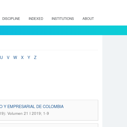
DISCIPLINE
INDEXED
INSTITUTIONS
ABOUT
U
V
W
X
Y
Z
O Y EMPRESARIAL DE COLOMBIA
019): Volumen 21 I 2019; 1-9