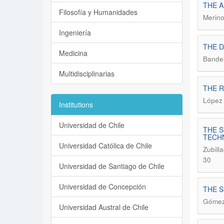
THE A
Filosofía y Humanidades
Merino
Ingeniería
THE D
Medicina
Bandei
Multidisciplinarias
THE R
López 
Institutions
Universidad de Chile
THE 
TECHN
Universidad Católica de Chile
Zubill
30
Universidad de Santiago de Chile
Universidad de Concepción
THE S
Gómez 
Universidad Austral de Chile