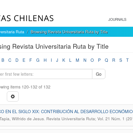
JOURNALS
ersitaria Ruta
Browsing Revista Universitaria Ruta by Title
ing Revista Universitaria Ruta by Title
B
C
D
E
F
G
H
I
J
K
L
M
N
O
P
Q
R
S
T
Go
wing items 120-132 of 132
O EN EL SIGLO XIX: CONTRIBUCIÓN AL DESARROLLO ECONÓMIC
.
Tapia, Wilfrido de Jesus
Revista Universitaria Ruta; Vol. 21 Núm. 1 (2