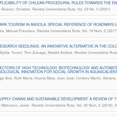
PLICABILITY OF CHILEAN PROCEDURAL RULES TOWARDS THE EN
.
 Álvarez, Christian
Revista Universitaria Ruta; Vol. 23 No. II (2021)
ARK TOURISM IN ANGOLA: SPECIAL REFERENCE OF ROADWAYS
.
ra, Manuel Francisco
Revista Universitaria Ruta; Vol. 19 Núm. 2 (2017
ESEARCH SEEDLINGS. AN INNOVATIVE ALTERNATIVE IN THE CO
.
Epitia, Yurani; Toro Zuluaga, Natalia Andrea
Revista Universitaria Rut
SECTORS OF HIGH TECHNOLOGY, BIOTECHNOLOGY AND AUTOMOT
OLOGICAL INNOVATION FOR SOCIAL GROWTH IN AGUASCALIENT
aga Alva, Ruth María; Huerta Mata, Juan José; Cordero Martin, Adriana
UPPLY CHAINS AND SUSTAINABLE DEVELOPMENT: A REVIEW OF 
.
Maturano, Javier
Revista Universitaria Ruta; Vol. 20 Núm. 2 (2018): 