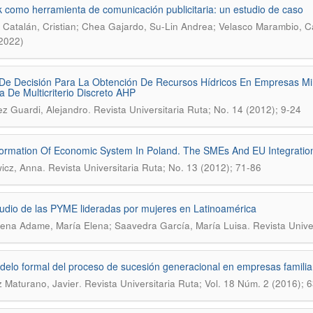
k como herramienta de comunicación publicitaria: un estudio de caso
Catalán, Cristian; Chea Gajardo, Su-Lin Andrea; Velasco Marambio, Ca
(2022)
e Decisión Para La Obtención De Recursos Hídricos En Empresas Mi
a De Multicriterio Discreto AHP
.
z Guardi, Alejandro
Revista Universitaria Ruta; No. 14 (2012); 9-24
ormation Of Economic System In Poland. The SMEs And EU Integratio
.
icz, Anna
Revista Universitaria Ruta; No. 13 (2012); 71-86
udio de las PYME lideradas por mujeres en Latinoamérica
.
na Adame, María Elena; Saavedra García, María Luisa
Revista Unive
elo formal del proceso de sucesión generacional en empresas famili
.
Maturano, Javier
Revista Universitaria Ruta; Vol. 18 Núm. 2 (2016); 