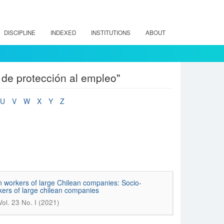
DISCIPLINE
INDEXED
INSTITUTIONS
ABOUT
 de protección al empleo"
U
V
W
X
Y
Z
n workers of large Chilean companies: Socio-
kers of large chilean companies
Vol. 23 No. I (2021)