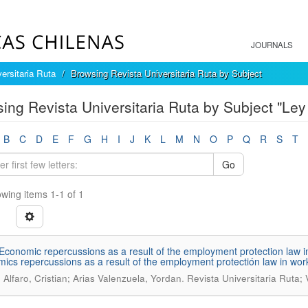
JOURNALS
ersitaria Ruta
Browsing Revista Universitaria Ruta by Subject
ing Revista Universitaria Ruta by Subject "Ley
B
C
D
E
F
G
H
I
J
K
L
M
N
O
P
Q
R
S
T
Go
wing items 1-1 of 1
Economic repercussions as a result of the employment protection law i
ics repercussions as a result of the employment protectión law in wor
.
 Alfaro, Cristian; Arias Valenzuela, Yordan
Revista Universitaria Ruta; 