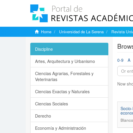
Home
Universidad de La Serena
Revista Univ
Brows
Discipline
0-9
A
Artes, Arquitectura y Urbanismo
Ciencias Agrarias, Forestales y
Veterinarias
Now sho
Ciencias Exactas y Naturales
Ciencias Sociales
Socio-
econom
Derecho
Blanco
Economía y Administración