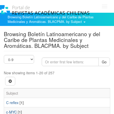
Toggl
navig
Browsing Boletín Latinoamericano y del Caribe de Plantas
Medicinales y Aromáticas. BLACPMA. by Subject
Browsing Boletín Latinoamericano y del
Caribe de Plantas Medicinales y
Aromáticas. BLACPMA. by Subject
Go
Now showing items 1-20 of 257
Subject
C reflex
[1]
c-MYC
[1]