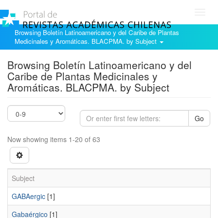
Toggl
navig
Browsing Boletín Latinoamericano y del Caribe de Plantas
Medicinales y Aromáticas. BLACPMA. by Subject
Browsing Boletín Latinoamericano y del
Caribe de Plantas Medicinales y
Aromáticas. BLACPMA. by Subject
Go
Now showing items 1-20 of 63
Subject
GABAergic
[1]
Gabaérgico
[1]