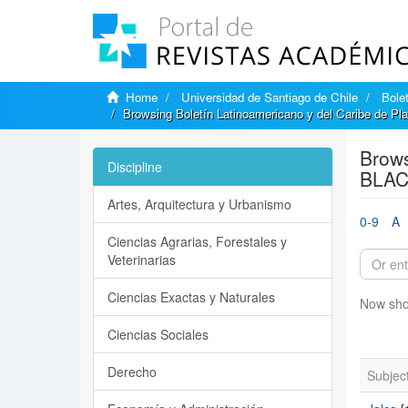
Home
Universidad de Santiago de Chile
Bole
Browsing Boletín Latinoamericano y del Caribe de P
Brows
Discipline
BLAC
Artes, Arquitectura y Urbanismo
0-9
A
Ciencias Agrarias, Forestales y
Veterinarias
Ciencias Exactas y Naturales
Now sho
Ciencias Sociales
Derecho
Subjec