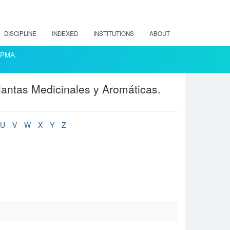
DISCIPLINE
INDEXED
INSTITUTIONS
ABOUT
ACPMA.
lantas Medicinales y Aromáticas.
U
V
W
X
Y
Z