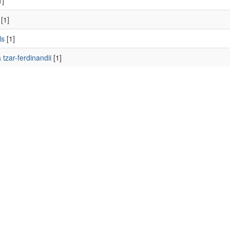
1]
[1]
ls
[1]
 tzar-ferdinandii
[1]