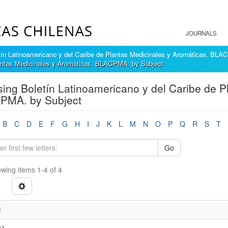
JOURNALS
tín Latinoamericano y del Caribe de Plantas Medicinales y Aromáticas. BL
lantas Medicinales y Aromáticas. BLACPMA. by Subject
ing Boletín Latinoamericano y del Caribe de P
PMA. by Subject
B
C
D
E
F
G
H
I
J
K
L
M
N
O
P
Q
R
S
T
Go
wing items 1-4 of 4
t