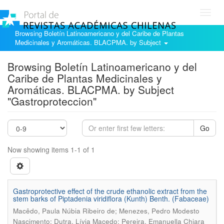
Toggl
navig
Browsing Boletín Latinoamericano y del Caribe de Plantas
Medicinales y Aromáticas. BLACPMA. by Subject
Browsing Boletín Latinoamericano y del
Caribe de Plantas Medicinales y
Aromáticas. BLACPMA. by Subject
"Gastroproteccion"
Go
Now showing items 1-1 of 1
Gastroprotective effect of the crude ethanolic extract from the
stem barks of Piptadenia viridiflora (Kunth) Benth. (Fabaceae)
Macêdo, Paula Núbia Ribeiro de; Menezes, Pedro Modesto
Nascimento; Dutra, Lívia Macedo; Pereira, Emanuella Chiara