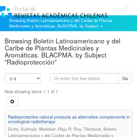
Toggl
navig
Browsing Boletín Latinoamericano y del Caribe de Plantas
Medicinales y Aromáticas. BLACPMA. by Subject
Browsing Boletín Latinoamericano y del
Caribe de Plantas Medicinales y
Aromáticas. BLACPMA. by Subject
"Radioprotección"
Go
Now showing items 1-1 of 1
Radioprotective natural products as alternative complements in
oncological radiotherapy
.
Dutta, Subhajit; Wadekar, Raju R; Roy, Tilottama
Boletín
Latinoamericano y del Caribe de Plantas Medicinales y