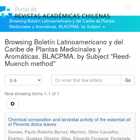
Toggl
navig
Browsing Boletín Latinoamericano y del Caribe de Plantas
Medicinales y Aromáticas. BLACPMA. by Subject
Browsing Boletín Latinoamericano y del
Caribe de Plantas Medicinales y
Aromáticas. BLACPMA. by Subject "Reed-
Muench method"
Go
Now showing items 1-1 of 1
Chemical composition and larvicidal activity of the essential oil
of Pimenta dioica leaves
Gomes, Paulo Roberto Barros; Marinho, Silvio Carvalho;
Everton, Gustavo Oliveira; Silva, Eduardo Fonseca; Fontenele,