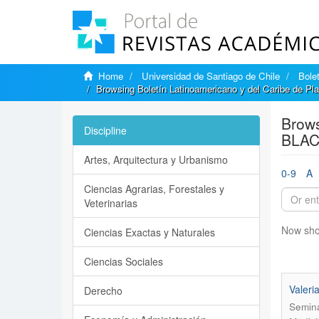
Home
Universidad de Santiago de Chile
Bole
Browsing Boletín Latinoamericano y del Caribe de P
Brows
Discipline
BLACP
Artes, Arquitectura y Urbanismo
0-9
A
Ciencias Agrarias, Forestales y
Veterinarias
Now sho
Ciencias Exactas y Naturales
Ciencias Sociales
Valeri
Derecho
Semina