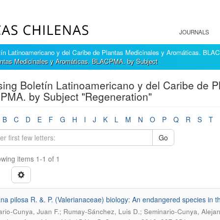
JOURNALS
tín Latinoamericano y del Caribe de Plantas Medicinales y Aromáticas. BL
lantas Medicinales y Aromáticas. BLACPMA. by Subject
ing Boletín Latinoamericano y del Caribe de P
MA. by Subject "Regeneration"
B
C
D
E
F
G
H
I
J
K
L
M
N
O
P
Q
R
S
T
Go
wing items 1-1 of 1
ana pilosa R. &. P. (Valerianaceae) biology: An endangered species in 
rio-Cunya, Juan F.; Rumay-Sánchez, Luis D.; Seminario-Cunya, Aleja