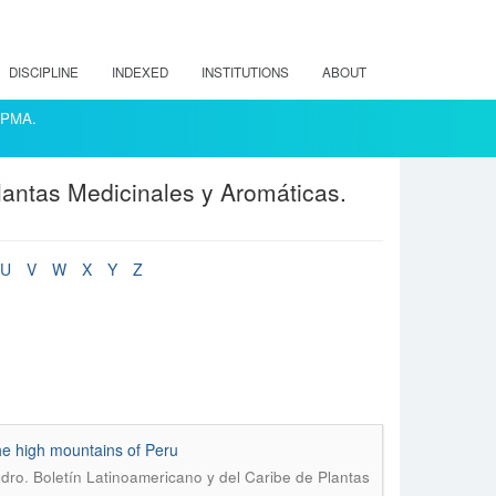
DISCIPLINE
INDEXED
INSTITUTIONS
ABOUT
ACPMA.
lantas Medicinales y Aromáticas.
U
V
W
X
Y
Z
the high mountains of Peru
.
ndro
Boletín Latinoamericano y del Caribe de Plantas