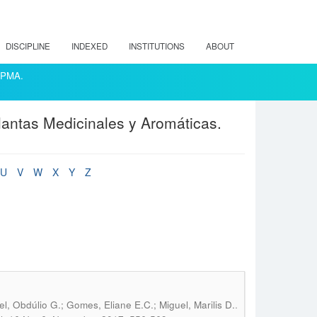
DISCIPLINE
INDEXED
INSTITUTIONS
ABOUT
ACPMA.
lantas Medicinales y Aromáticas.
U
V
W
X
Y
Z
.
l, Obdúlio G.; Gomes, Eliane E.C.; Miguel, Marilis D.