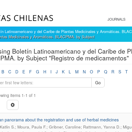
JOURNALS
tín Latinoamericano y del Caribe de Plantas Medicinales y Aromáticas. BL
lantas Medicinales y Aromáticas. BLACPMA. by Subject
ing Boletín Latinoamericano y del Caribe de P
MA. by Subject "Registro de medicamentos"
B
C
D
E
F
G
H
I
J
K
L
M
N
O
P
Q
R
S
T
Go
wing items 1-1 of 1
ian panorama about the registration and use of herbal medicines
Katlin S.; Moura, Paula F.; Gribner, Caroline; Rattmann, Yanna D.; Migue