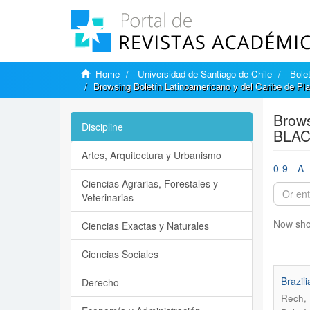
Home
Universidad de Santiago de Chile
Bole
Browsing Boletín Latinoamericano y del Caribe de P
Brows
Discipline
BLACP
Artes, Arquitectura y Urbanismo
0-9
A
Ciencias Agrarias, Forestales y
Veterinarias
Now sho
Ciencias Exactas y Naturales
Ciencias Sociales
Brazil
Derecho
Rech, 