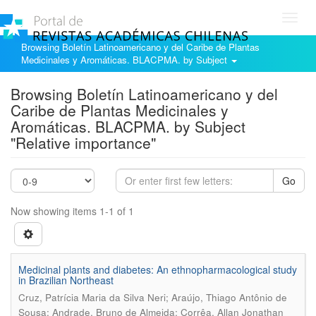
Toggl
navig
Browsing Boletín Latinoamericano y del Caribe de Plantas
Medicinales y Aromáticas. BLACPMA. by Subject
Browsing Boletín Latinoamericano y del
Caribe de Plantas Medicinales y
Aromáticas. BLACPMA. by Subject
"Relative importance"
Go
Now showing items 1-1 of 1
Medicinal plants and diabetes: An ethnopharmacological study
in Brazilian Northeast
Cruz, Patrícia Maria da Silva Neri; Araújo, Thiago Antônio de
Sousa; Andrade, Bruno de Almeida; Corrêa, Allan Jonathan